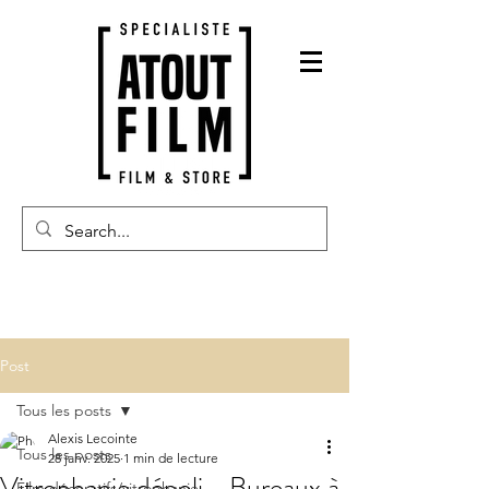
Post
Tous les posts
Alexis Lecointe
Tous les posts
28 janv. 2025
1 min de lecture
Vitrophanie dépoli - Bureaux à
Film décoratifs/vitrophanie