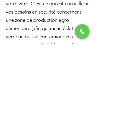
votre vitre. C’est ce qui est conseillé si
vos besoins en sécurité concernent
une zone de production agro-
alimentaire (afin qu’aucun éclat de
verre ne puisse contaminer vos
espaces en cas d’accident ou de
vandalisme).
Les films de sécurité résistent
également aux graffitis et aux
rayures
En plus de protéger vos vitres contre
les agressions et les accidents, un film
de sécurité a d’autres avantages.
C’est aussi une excellente
solution
anti-graffitis et tags
. La plupart des